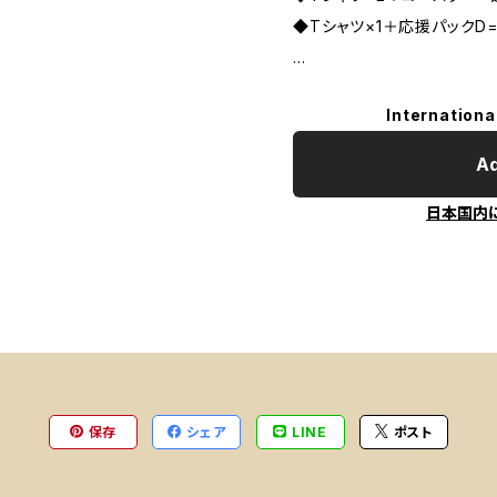
◆Tシャツ×1＋応援パックD
...
Internationa
Ad
日本国内
保存
シェア
LINE
ポスト