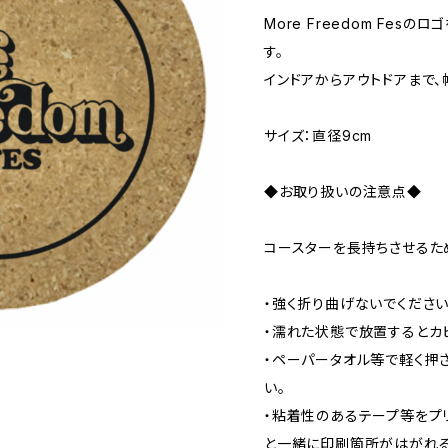
More Freedom Fes
す。
インドアからアウトドアまで、
サイズ：直径9cm
◆お取り扱いの注意点◆
コースターを長持ちさせるた
・強く折り曲げないでくださ
・濡れた状態で放置するとカ
・ペーパータオル等で軽く押
い。
・粘着性のあるテープ等をプ
と一緒に印刷箇所がはがれる