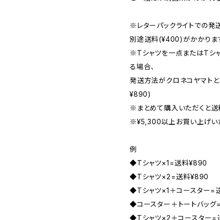
※レターパックライトでの発
別途送料(¥400)がかかり
※Tシャツを一点またはTシ
る場合、
発送方法がクロネコヤマトと
¥890)
※まとめて購入いただくと送
※¥5,300以上お買い上げ
例
◆Tシャツ×1=送料¥890
◆Tシャツ×2=送料¥890
◆Tシャツ×1＋コースター=送
◆コースター＋トートバッグ=
◆Tシャツ×2＋コースター=