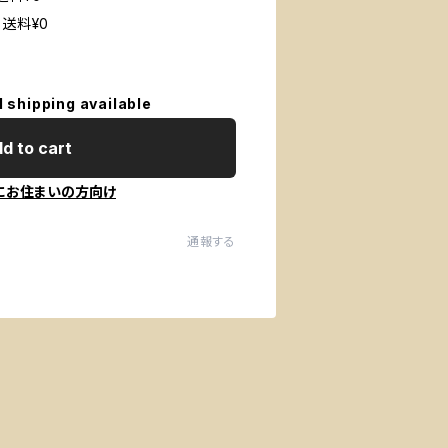
=送料¥0
l shipping available
d to cart
にお住まいの方向け
通報する