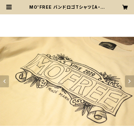
MO'FREE バンドロゴTシャツ【A・フ
ロント英字ロゴ】 | More Freedom
Fes/MO'FREE 公式グッズストア