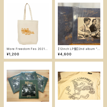
More Freedom Fes 2021
【12inch LP盤】2nd album "T
オリジナルトート
he Blue Blues"
¥1,200
¥4,600