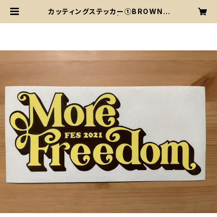
カッティングステッカー①BROWN×
CREAM YELLOW | More Freed
om Fes/MO'FREE 公式グッズス
トア