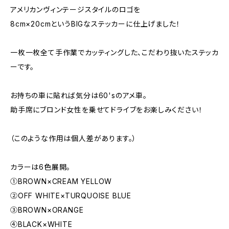
アメリカンヴィンテージスタイルのロゴを
8cm×20cmというBIGなステッカーに仕上げました！
一枚一枚全て手作業でカッティングした、こだわり抜いたステッカ
ーです。
お持ちの車に貼れば気分は60'sのアメ車。
助手席にブロンド女性を乗せてドライブをお楽しみください！
（このような作用は個人差があります。）
カラーは6色展開。
①BROWN×CREAM YELLOW
②OFF WHITE×TURQUOISE BLUE
③BROWN×ORANGE
④BLACK×WHITE