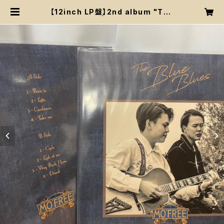
【12inch LP盤】2nd album "The
Blue Blues" | More Freedom F
es/MO'FREE 公式グッズストア